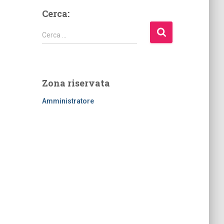
Cerca:
R
Cerca …
i
c
e
r
Zona riservata
c
a
Amministratore
p
e
r
: