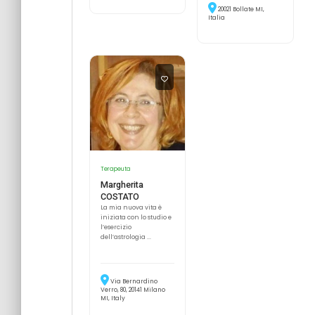
20021 Bollate MI,
Italia
Terapeuta
Margherita
COSTATO
La mia nuova vita è
iniziata con lo studio e
l’esercizio
dell’astrologia ...
Via Bernardino
Verro, 80, 20141 Milano
MI, Italy