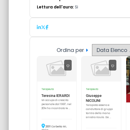
Lettura dell'aura:
Si
Ordina per
Terapeuta
Terapeuta
Teresina IERARDI
Giuseppe
Mi occupo di crescita
NICOLINI
personale dal 1997; nel
Terapista esseno e
2014 ho incontrato le ...
conduttore di gruppi
tantra della mano
sinistra Kaula. Da ...
20011 Corbetta MI,
Italia