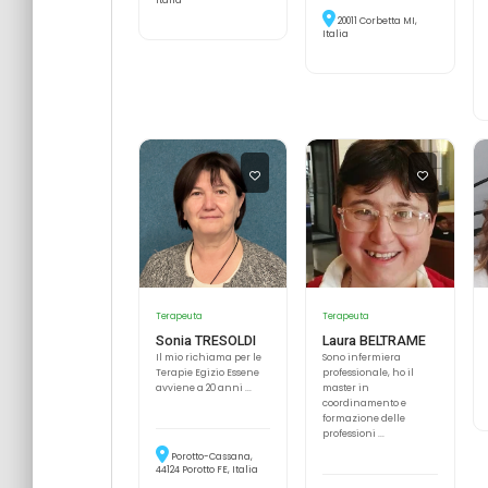
20011 Corbetta MI,
Italia
Terapeuta
Terapeuta
Laura BELTRAME
Sonia TRESOLDI
Sono infermiera
Il mio richiama per le
professionale, ho il
Terapie Egizio Essene
master in
avviene a 20 anni ...
coordinamento e
formazione delle
professioni ...
Porotto-Cassana,
44124 Porotto FE, Italia