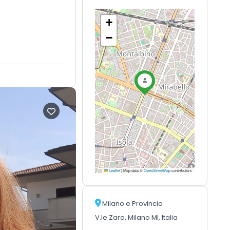
+
−
Leaflet
|
Map data ©
OpenStreetMap
contributors
Milano e Provincia
V.le Zara, Milano MI, Italia