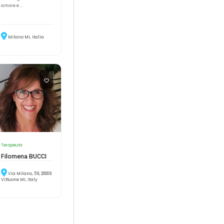
amore e ...
Milano MI, Italia
Terapeuta
Filomena BUCCI
Via Milano, 59, 20009
Vittuone MI, Italy