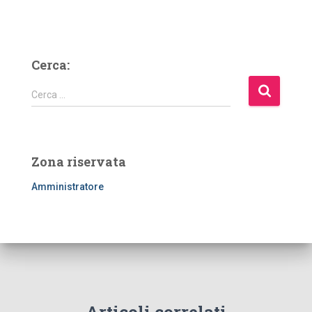
Cerca:
R
Cerca …
i
c
e
r
Zona riservata
c
a
Amministratore
p
e
r
: