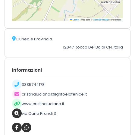
Leaflet
|
Map data ©
OpenStreetMap
contributors
Cuneo e Provincia
12047 Rocca De' Baldi CN, Italia
Informazioni
3335744178
cristinaluciano@ilgrifoelafenice.it
www.cristinaluciano.it
via Carlo Prandi 3